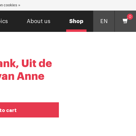
n cookies »
0
ics
About us
Shop
EN
nk, Uit de
van Anne
to cart