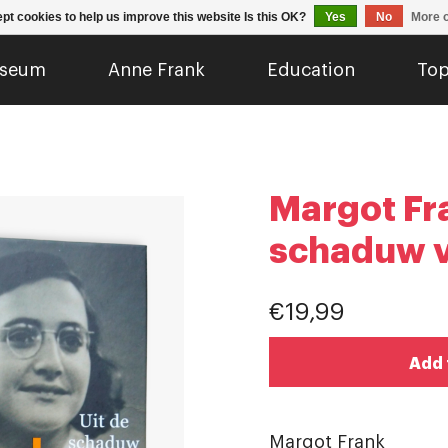
pt cookies to help us improve this website Is this OK?
Yes
No
More o
seum
Anne Frank
Education
Top
Margot Fra
schaduw 
€19,99
Add 
Margot Frank