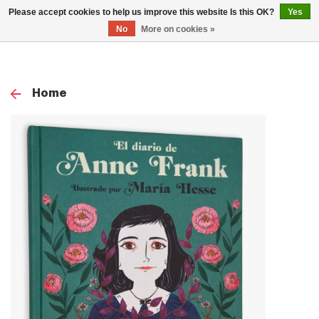
0
Please accept cookies to help us improve this website Is this OK?
Yes
TOG
No
More on cookies »
NAV
Home