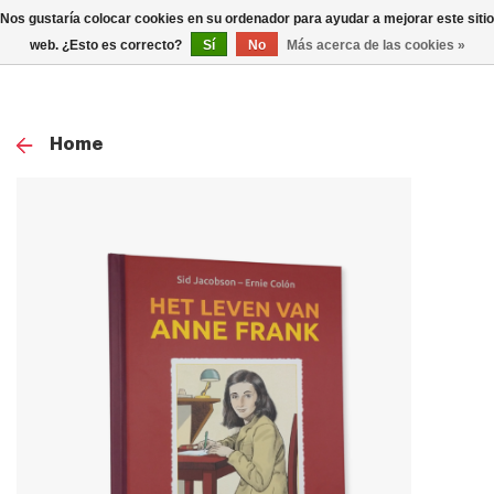
0
Nos gustaría colocar cookies en su ordenador para ayudar a mejorar este sitio
TOG
web. ¿Esto es correcto?
Sí
No
Más acerca de las cookies »
NAV
Home