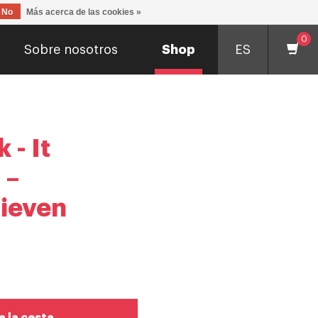
No
Más acerca de las cookies »
0
Sobre nosotros
Shop
ES
 - It
 –
ieven