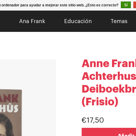
u ordenador para ayudar a mejorar este sitio web. ¿Esto es correcto?
Sí
o
Ana Frank
Educación
Temas
Anne Frank
Achterhus
Deiboekbr
(Frisio)
€17,50