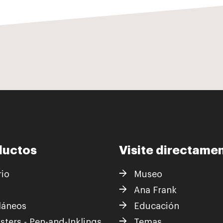
ductos
Visite directame
rio
Museo
s
Ana Frank
láneos
Educación
sters - Pen-and-Inklings
Temas