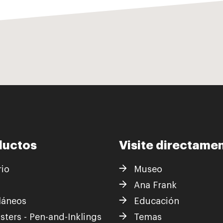
ductos
Visite directame
rio
Museo
s
Ana Frank
láneos
Educación
sters - Pen-and-Inklings
Temas