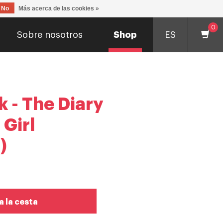
No
Más acerca de las cookies »
0
Sobre nosotros
Shop
ES
 - The Diary
 Girl
)
a la cesta