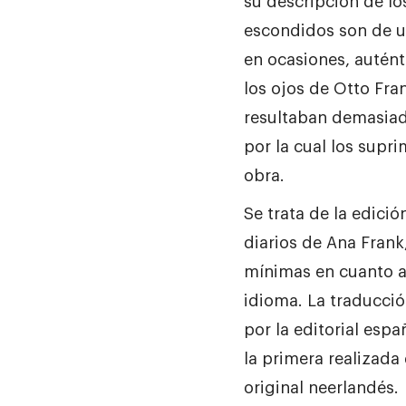
su descripción de lo
escondidos son de u
en ocasiones, autént
los ojos de Otto Fra
resultaban demasiad
por la cual los supri
obra.
Se trata de la edici
diarios de Ana Frank
mínimas en cuanto a 
idioma. La traducció
por la editorial espa
la primera realizada
original neerlandés.