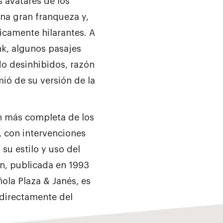
s avatares de los
na gran franqueza y,
icamente hilarantes. A
nk, algunos pasajes
o desinhibidos, razón
mió de su versión de la
ón más completa de los
, con intervenciones
su estilo y uso del
n, publicada en 1993
ñola Plaza & Janés, es
 directamente del