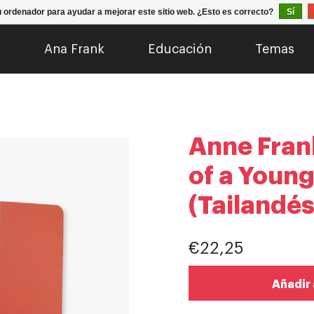
u ordenador para ayudar a mejorar este sitio web. ¿Esto es correcto?
Sí
o
Ana Frank
Educación
Temas
Anne Frank
of a Young
(Tailandés
€22,25
Añadir 