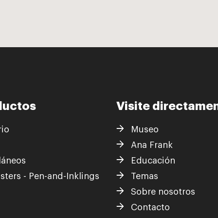
ductos
Visite directame
rio
Museo
s
Ana Frank
láneos
Educación
sters - Pen-and-Inklings
Temas
Sobre nosotros
Contacto