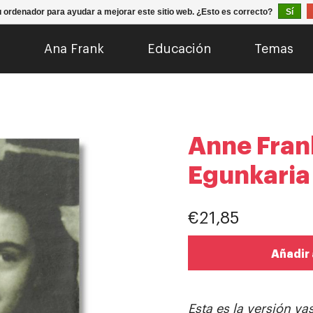
u ordenador para ayudar a mejorar este sitio web. ¿Esto es correcto?
Sí
o
Ana Frank
Educación
Temas
Anne Fran
Egunkaria
€21,85
Añadir 
Esta es la versión va