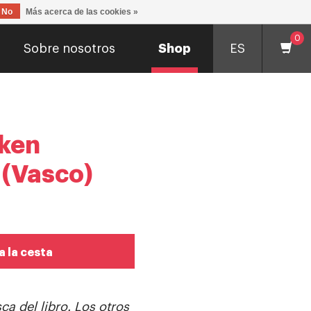
No
Más acerca de las cookies »
0
Sobre nosotros
Shop
ES
ken
 (Vasco)
a la cesta
sca del libro.
Los otros