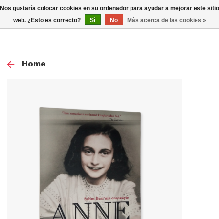
0
Nos gustaría colocar cookies en su ordenador para ayudar a mejorar este sitio
TOG
web. ¿Esto es correcto?
Sí
No
Más acerca de las cookies »
NAV
Home