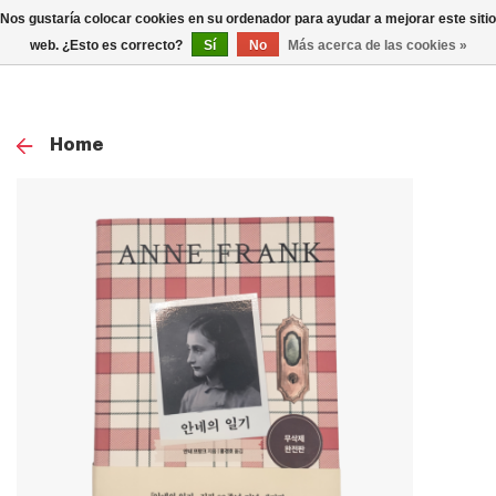
0
Nos gustaría colocar cookies en su ordenador para ayudar a mejorar este sitio
TOG
web. ¿Esto es correcto?
Sí
No
Más acerca de las cookies »
NAV
Home