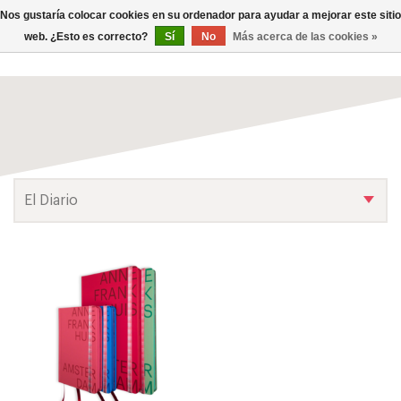
0
Nos gustaría colocar cookies en su ordenador para ayudar a mejorar este sitio
TOG
web. ¿Esto es correcto?
Sí
No
Más acerca de las cookies »
NAV