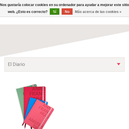
0
Nos gustaría colocar cookies en su ordenador para ayudar a mejorar este sitio
TOG
web. ¿Esto es correcto?
Sí
No
Más acerca de las cookies »
NAV