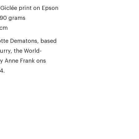
iclée print on Epson
190 grams
 cm
lotte Dematons, based
lurry, the World-
by Anne Frank ons
4.