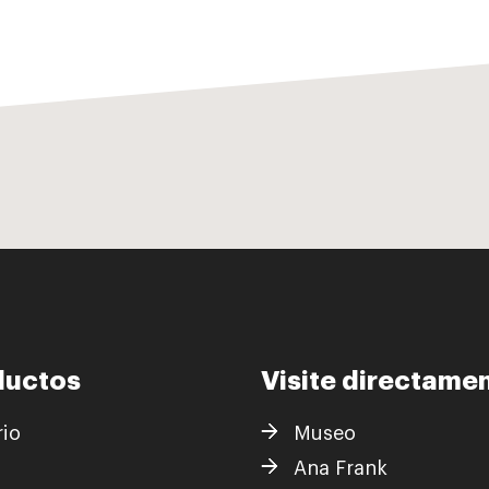
ductos
Visite directame
rio
Museo
s
Ana Frank