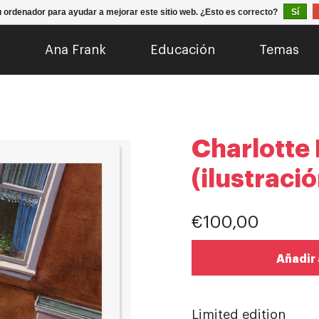
u ordenador para ayudar a mejorar este sitio web. ¿Esto es correcto?
Sí
o
Ana Frank
Educación
Temas
Charlotte
(ilustraci
€100,00
Añadir 
Limited edition