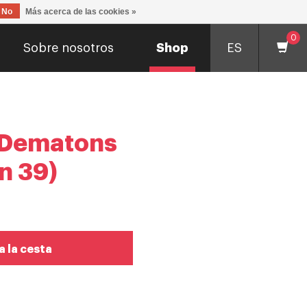
No
Más acerca de las cookies »
0
Sobre nosotros
Shop
ES
 Dematons
ón 39)
a la cesta