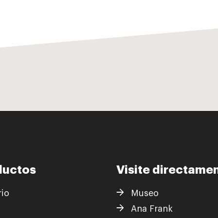
ductos
Visite directame
rio
Museo
s
Ana Frank