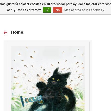
0
Nos gustaría colocar cookies en su ordenador para ayudar a mejorar este sitio
TOG
web. ¿Esto es correcto?
Sí
No
Más acerca de las cookies »
NAV
Home