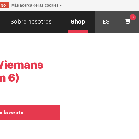
No
Más acerca de las cookies »
0
Sobre nosotros
Shop
ES
Wiemans
n 6)
a la cesta