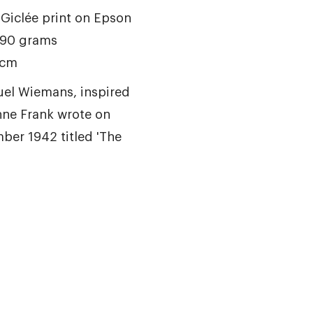
iclée print on Epson
190 grams
 cm
uel Wiemans, inspired
nne Frank wrote on
er 1942 titled 'The