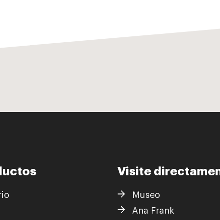
ductos
Visite directame
rio
Museo
s
Ana Frank