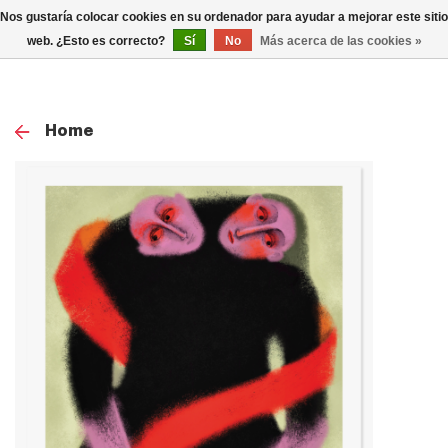
0
Nos gustaría colocar cookies en su ordenador para ayudar a mejorar este sitio
TOG
web. ¿Esto es correcto?
Sí
No
Más acerca de las cookies »
NAV
Home