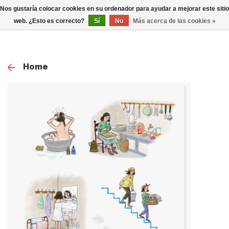
0
Nos gustaría colocar cookies en su ordenador para ayudar a mejorar este sitio
TOG
web. ¿Esto es correcto?
Sí
No
Más acerca de las cookies »
NAV
Home