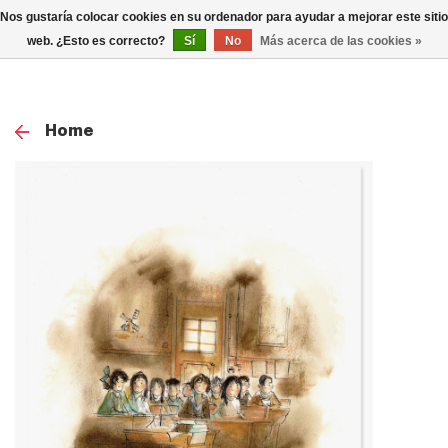
0
Nos gustaría colocar cookies en su ordenador para ayudar a mejorar este sitio
TOG
web. ¿Esto es correcto?
Sí
No
Más acerca de las cookies »
NAV
Home