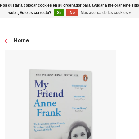
0
Nos gustaría colocar cookies en su ordenador para ayudar a mejorar este sitio
TOG
web. ¿Esto es correcto?
Sí
No
Más acerca de las cookies »
NAV
Home