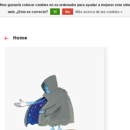
0
Nos gustaría colocar cookies en su ordenador para ayudar a mejorar este sitio
TOG
web. ¿Esto es correcto?
Sí
No
Más acerca de las cookies »
NAV
Home