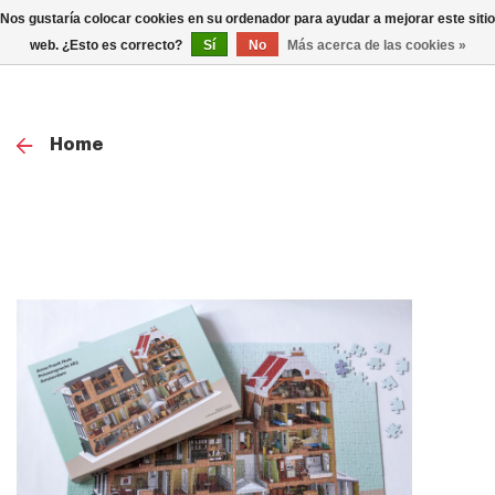
0
Nos gustaría colocar cookies en su ordenador para ayudar a mejorar este sitio
TOG
web. ¿Esto es correcto?
Sí
No
Más acerca de las cookies »
NAV
Home