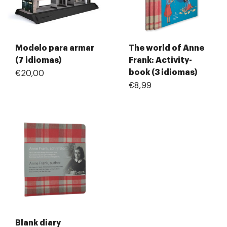
Modelo para armar
The world of Anne
(7 idiomas)
Frank: Activity-
book (3 idiomas)
€20,00
€8,99
Blank diary