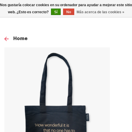
0
Nos gustaría colocar cookies en su ordenador para ayudar a mejorar este sitio
TOG
web. ¿Esto es correcto?
Sí
No
Más acerca de las cookies »
NAV
Home