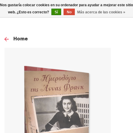
0
Nos gustaría colocar cookies en su ordenador para ayudar a mejorar este sitio
TOG
web. ¿Esto es correcto?
Sí
No
Más acerca de las cookies »
NAV
Home