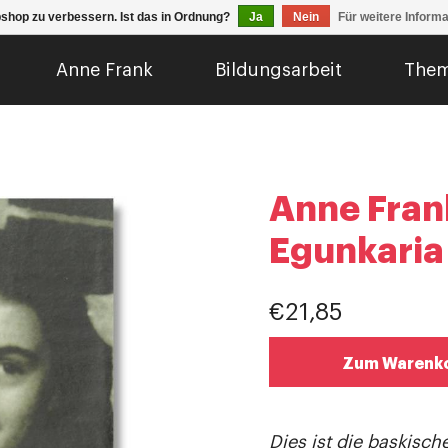
shop zu verbessern. Ist das in Ordnung?
Ja
Nein
Für weitere Inform
Anne Frank
Bildungsarbeit
The
Anne Fran
Egunkaria
€21,85
Zum Warenko
Dies ist die baskisc