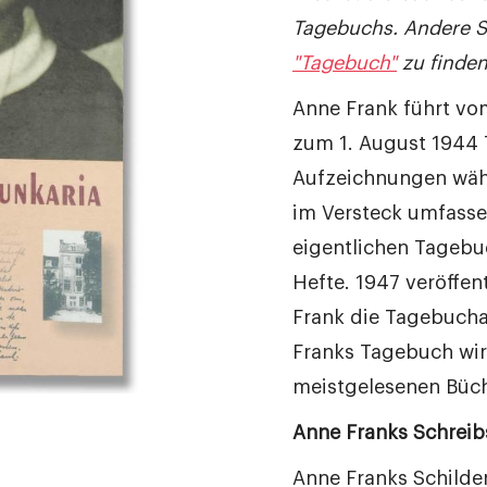
Tagebuchs.
Andere S
"Tagebuch"
zu finden
Anne Frank führt vom
zum 1. August 1944 
Aufzeichnungen wäh
im Versteck umfass
eigentlichen Tageb
Hefte. 1947 veröffent
Frank die Tagebuch
Franks Tagebuch wir
meistgelesenen Büch
Anne Franks Schreibs
Anne Franks Schilde