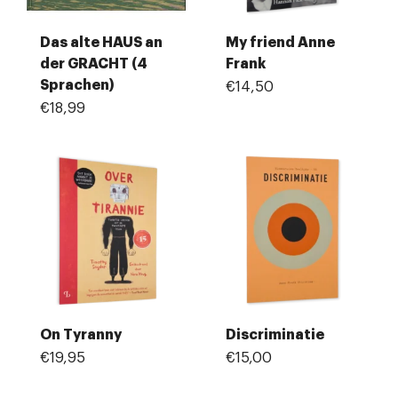
Das alte HAUS an
My friend Anne
der GRACHT (4
Frank
Sprachen)
€14,50
€18,99
On Tyranny
Discriminatie
€19,95
€15,00