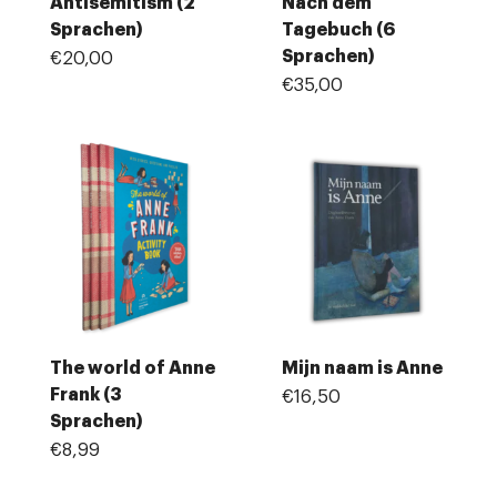
Antisemitism (2
Nach dem
Sprachen)
Tagebuch (6
Sprachen)
€20,00
€35,00
The world of Anne
Mijn naam is Anne
Frank (3
€16,50
Sprachen)
€8,99