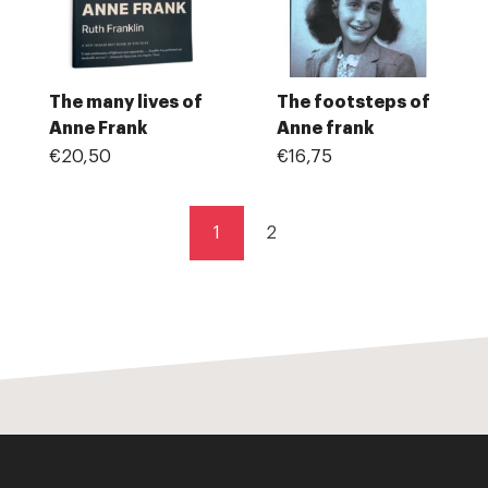
The many lives of
The footsteps of
Anne Frank
Anne frank
€20,50
€16,75
1
2