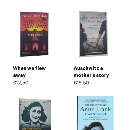
When we flew
Auschwitz a
away
mother's story
€12,50
€16,50