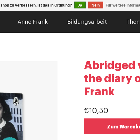
shop zu verbessern. Ist das in Ordnung?
Ja
Nein
Für weitere Inform
Anne Frank
Bildungsarbeit
The
Abridged 
the diary 
Frank
€10,50
Zum Warenko