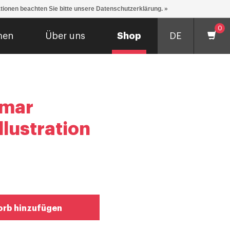
ationen beachten Sie bitte unsere Datenschutzerklärung. »
0
men
Über uns
Shop
DE
amar
llustration
rb hinzufügen