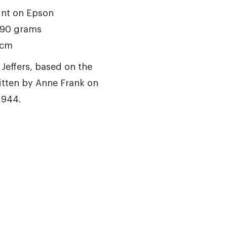
int on Epson
190 grams
 cm
r Jeffers, based on the
ritten by Anne Frank on
1944.