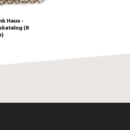
nk Haus -
katalog (8
n)