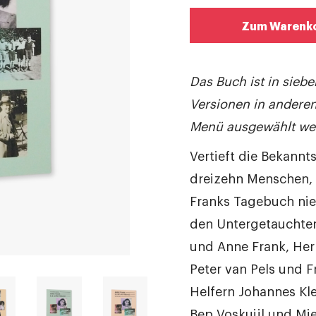
Zum Warenko
Das Buch ist in siebe
Versionen in andere
Menü ausgewählt we
Vertieft die Bekannt
dreizehn Menschen, 
Franks Tagebuch nie
den Untergetauchten
und Anne Frank, He
Peter van Pels und Fr
Helfern Johannes Kle
Bep Voskuijl und Mi