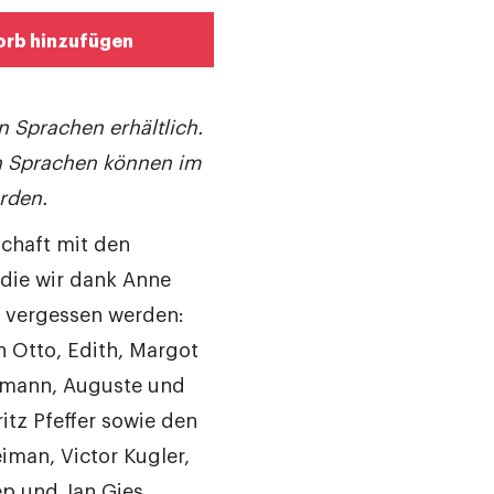
rb hinzufügen
n Sprachen erhältlich.
n Sprachen können im
rden.
schaft mit den
die wir dank Anne
 vergessen werden:
 Otto, Edith, Margot
rmann, Auguste und
itz Pfeffer sowie den
iman, Victor Kugler,
ep und Jan Gies.