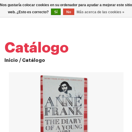
0
Nos gustaría colocar cookies en su ordenador para ayudar a mejorar este sitio
TOG
web. ¿Esto es correcto?
Sí
No
Más acerca de las cookies »
NAV
Catálogo
Inicio
/
Catálogo