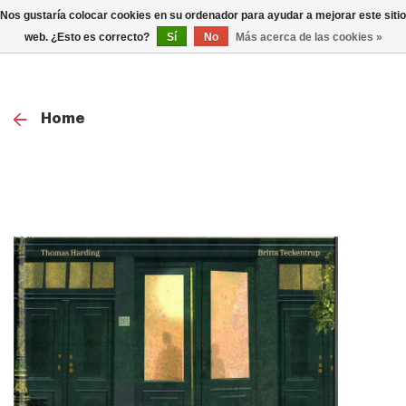
0
Nos gustaría colocar cookies en su ordenador para ayudar a mejorar este sitio
TOG
web. ¿Esto es correcto?
Sí
No
Más acerca de las cookies »
NAV
Home