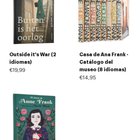
Outside it's War (2
Casa de Ana Frank -
idiomas)
Catálogo del
museo (8 idiomas)
€19,99
€14,95