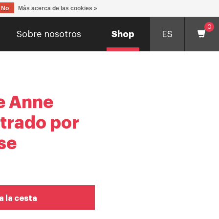
No
Más acerca de las cookies »
0
Sobre nosotros
Shop
ES
de Anne
strado por
se
a la cesta