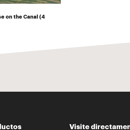
e on the Canal (4
ductos
Visite directame