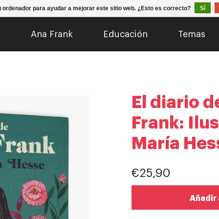
u ordenador para ayudar a mejorar este sitio web. ¿Esto es correcto?
Sí
o
Ana Frank
Educación
Temas
El diario 
Frank: Ilu
María Hes
€25,90
Añadir 