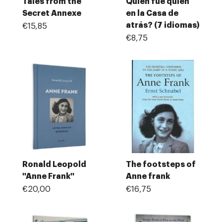
Tales from the
Quién fue quién
Secret Annexe
en la Casa de
atrás? (7 idiomas)
€15,85
€8,75
Ronald Leopold
The footsteps of
''Anne Frank''
Anne frank
€20,00
€16,75