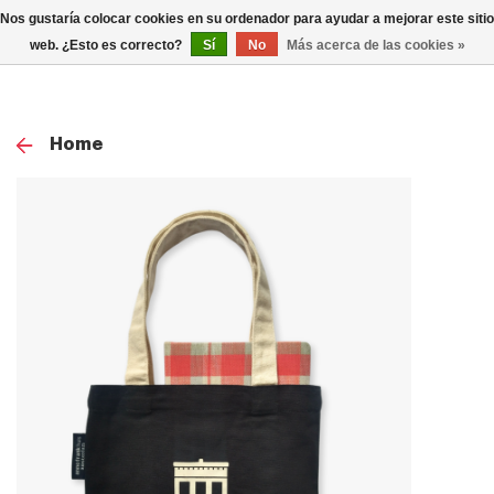
0
Nos gustaría colocar cookies en su ordenador para ayudar a mejorar este sitio
TOG
web. ¿Esto es correcto?
Sí
No
Más acerca de las cookies »
NAV
Home