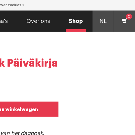
over cookies »
0
a's
Over ons
Shop
NL
 Päiväkirja
an winkelwagen
e van het dagboek.