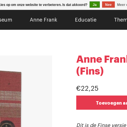
kies op om onze website te verbeteren. Is dat akkoord?
Ja
Nee
Meer 
seum
Anne Frank
Educatie
Them
Anne Frank
(Fins)
€22,25
Toevoegen a
Dit is de Finse versi