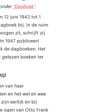
 onder
"Dagboek"
.
 12 juni 1942 tot 1
agboek bij. In de ruim
orgen zit, schrijft zij
 In 1947 publiceert
nk de dagboeken. Het
t gelezen boeken ter
ijl
en van haar
ten en het wel en wee
ijn eerlijk en bij
de ogen van Otto Frank