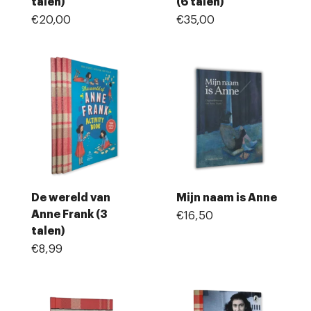
talen)
(6 talen)
€20,00
€35,00
De wereld van
Mijn naam is Anne
Anne Frank (3
€16,50
talen)
€8,99