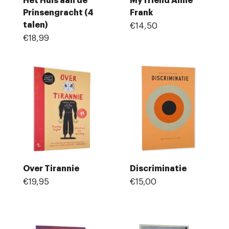
Het Huis aan de
My friend Anne
Prinsengracht (4
Frank
talen)
€14,50
€18,99
Over Tirannie
Discriminatie
€19,95
€15,00