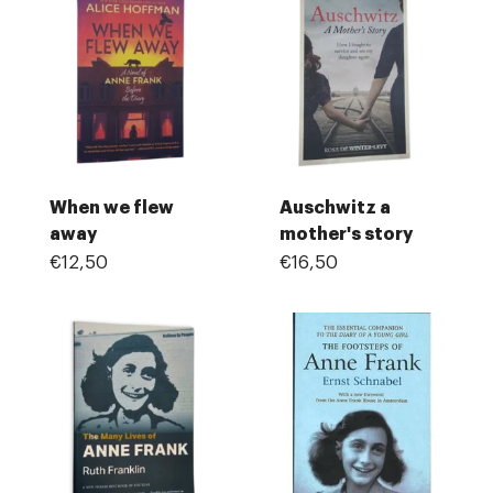
When we flew
Auschwitz a
away
mother's story
€12,50
€16,50