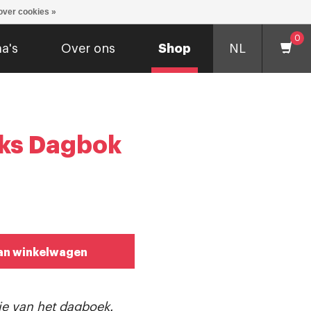
over cookies »
0
a's
Over ons
Shop
NL
ks Dagbok
an winkelwagen
sie van het dagboek.