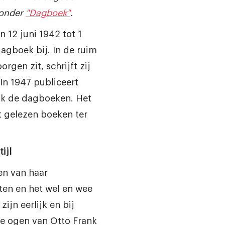
 onder
"Dagboek"
.
 12 juni 1942 tot 1
agboek bij. In de ruim
orgen zit, schrijft zij
 In 1947 publiceert
nk de dagboeken. Het
t gelezen boeken ter
ijl
en van haar
ten en het wel en wee
ijn eerlijk en bij
de ogen van Otto Frank