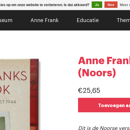
kies op om onze website te verbeteren. Is dat akkoord?
Ja
Nee
Meer 
seum
Anne Frank
Educatie
Them
Anne Fran
(Noors)
€25,65
Toevoegen a
Dit is de Noorse ver