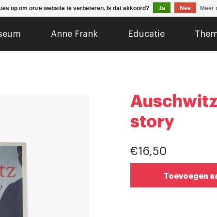
kies op om onze website te verbeteren. Is dat akkoord?
Ja
Nee
Meer 
seum
Anne Frank
Educatie
Them
Auschwitz
story
€16,50
Toevoegen a