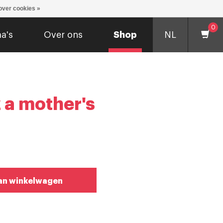
over cookies »
0
a's
Over ons
Shop
NL
 a mother's
an winkelwagen