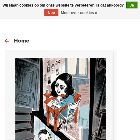
0
Wij slaan cookies op om onze website te verbeteren. Is dat akkoord?
Ja
TOG
Nee
Meer over cookies »
NAV
Home