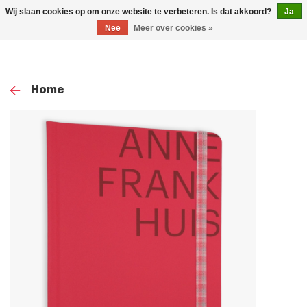
0
Wij slaan cookies op om onze website te verbeteren. Is dat akkoord?
Ja
TOG
Nee
Meer over cookies »
NAV
Home