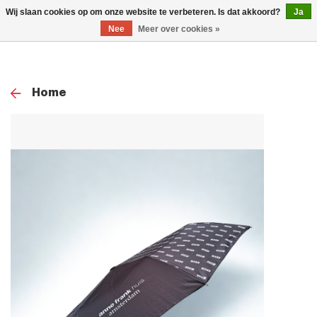
0
Wij slaan cookies op om onze website te verbeteren. Is dat akkoord?
Ja
TOG
Nee
Meer over cookies »
NAV
Home