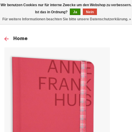
0
Wir benutzen Cookies nur für interne Zwecke um den Webshop zu verbessern.
TOG
Ist das in Ordnung?
Ja
Nein
Für weitere Informationen beachten Sie bitte unsere Datenschutzerklärung. »
NAV
Home