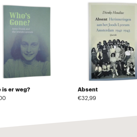
 is er weg?
Absent
00
€32,99