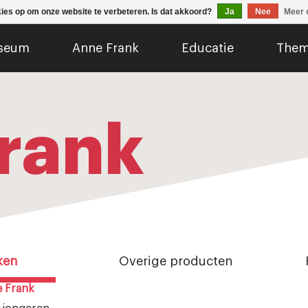
kies op om onze website te verbeteren. Is dat akkoord?
Ja
Nee
Meer 
seum
Anne Frank
Educatie
Them
rank
ken
Overige producten
 Frank