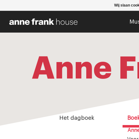
Wij slaan coo
Mu
Anne F
Het dagboek
Boe
Anne