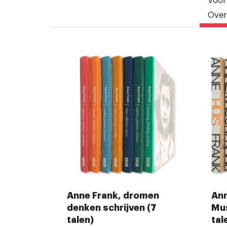
Voor
Over
Anne Frank, dromen
Ann
denken schrijven (7
Mu
talen)
tal