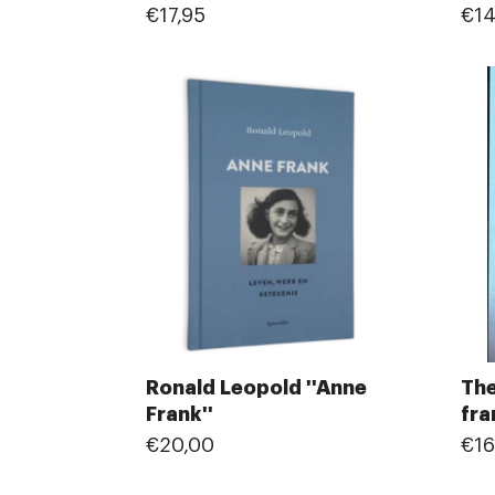
€17,95
€14
Ronald Leopold ''Anne
The
Frank''
fra
€20,00
€16