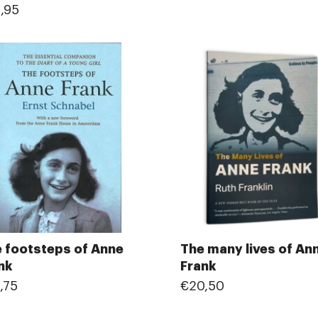
,95
 footsteps of Anne
The many lives of An
nk
Frank
,75
€20,50