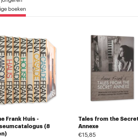
 jongeren
ige boeken
e Frank Huis -
Tales from the Secre
seumcatalogus (8
Annexe
en)
€15,85