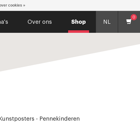
over cookies »
0
a's
Over ons
Shop
NL
Kunstposters - Pennekinderen