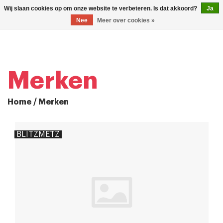
0
Wij slaan cookies op om onze website te verbeteren. Is dat akkoord?
Ja
TOG
Nee
Meer over cookies »
NAV
Merken
Home
/
Merken
BLITZMETZ