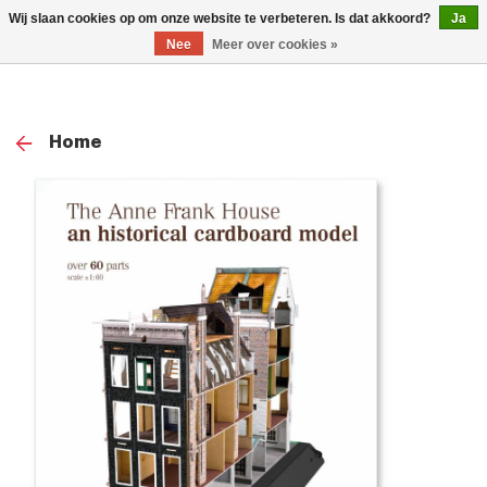
0
Wij slaan cookies op om onze website te verbeteren. Is dat akkoord?
Ja
TOG
Nee
Meer over cookies »
NAV
Home