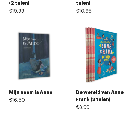
(2 talen)
talen)
€19,99
€10,95
Mijn naam is Anne
De wereld van Anne
Frank (3 talen)
€16,50
€8,99