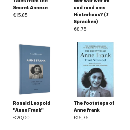
Tales from the
Wer war wer im
Secret Annexe
und rund ums
Hinterhaus? (7
€15,85
Sprachen)
€8,75
Ronald Leopold
The footsteps of
''Anne Frank''
Anne frank
€20,00
€16,75