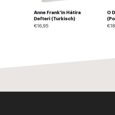
Anne Frank'in Hâtira
O D
Defteri (Turkisch)
(Po
€16,95
€18