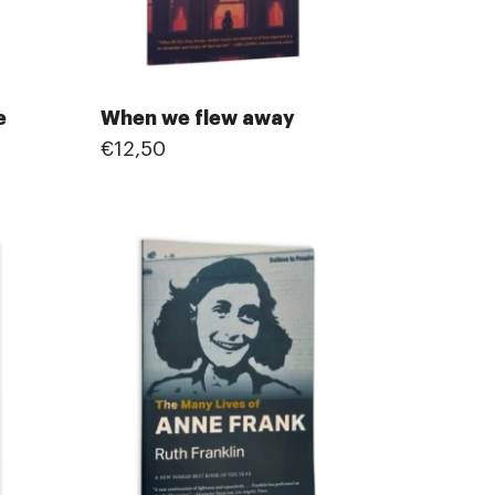
e
When we flew away
€12,50