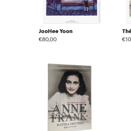
JooHee Yoon
Thé
€80,00
€10