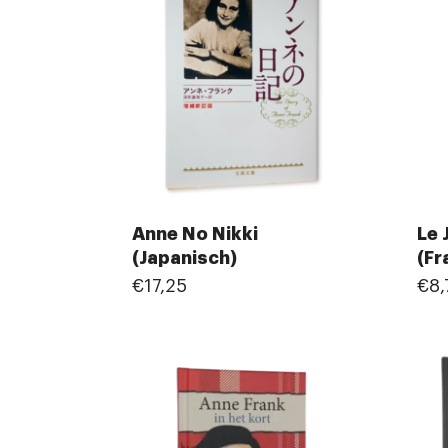
Anne No Nikki
Le 
(Japanisch)
(Fr
€17,25
€8,