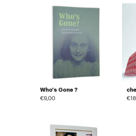
Who's Gone ?
che
€9,00
€18