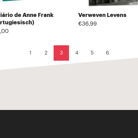
iário de Anne Frank
Verweven Levens
rtugiesisch)
€36,99
,00
1
2
3
4
5
6