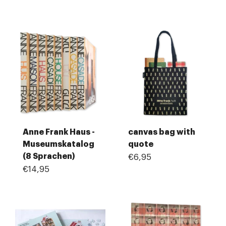
Anne Frank Haus -
canvas bag with
Museumskatalog
quote
(8 Sprachen)
€6,95
€14,95