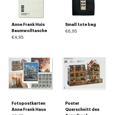
Anne Frank Huis
Small tote bag
Baumwolltasche
€6,95
€4,95
Fotopostkarten
Poster
Anne Frank Haus
Querschnitt des