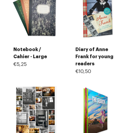
Notebook /
Diary of Anne
Cahier - Large
Frank for young
readers
€5,25
€10,50