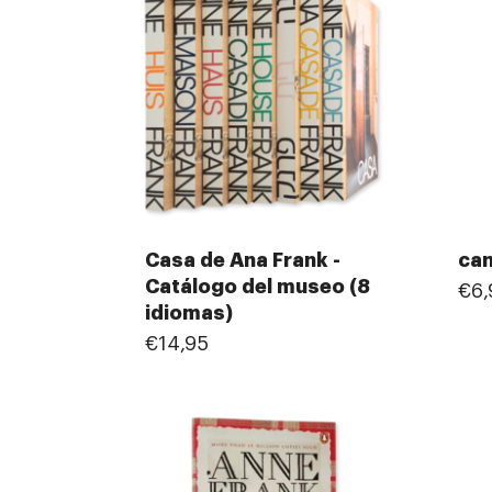
Casa de Ana Frank -
can
Catálogo del museo (8
€6,
idiomas)
€14,95