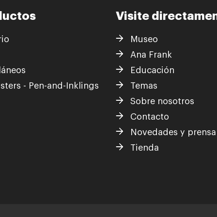
ductos
Visite directame
rio
Museo
s
Ana Frank
láneos
Educación
sters - Pen-and-Inklings
Temas
Sobre nosotros
Contacto
Novedades y prensa
Tienda