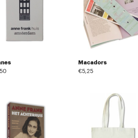
anes
Macadors
,50
€5,25