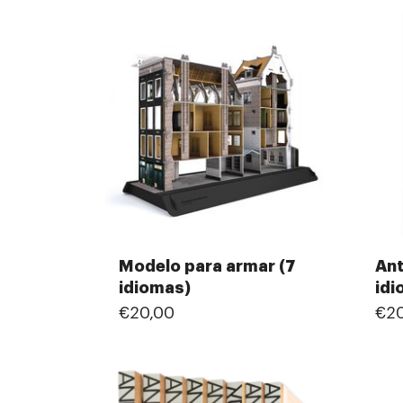
Modelo para armar (7
Ant
idiomas)
idi
€20,00
€20