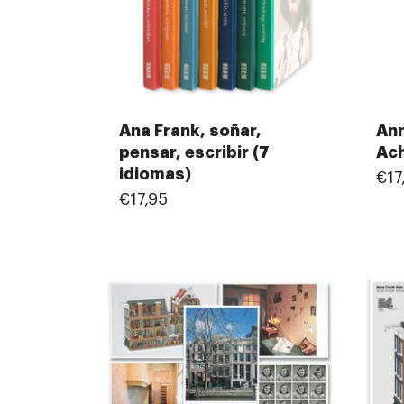
Ana Frank, soñar,
Ann
pensar, escribir (7
Ach
idiomas)
€17
€17,95